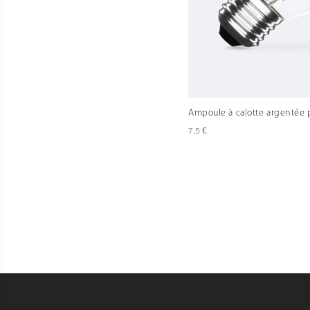
Ampoule à calotte argentée 
€
7,5