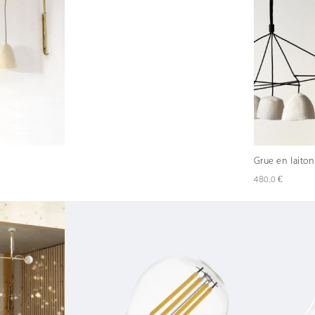
Grue en laiton
€
480,0