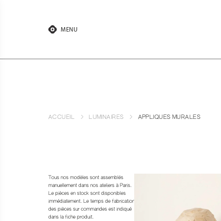
Aller
au
contenu
MENU
ACCUEIL
LUMINAIRES
APPLIQUES MURALES
Tous nos modèles sont assemblés
manuellement dans nos ateliers à Paris.
Le pièces en stock sont disponibles
immédiatement. Le temps de fabrication
des pièces sur commandes est indiqué
dans la fiche produit.