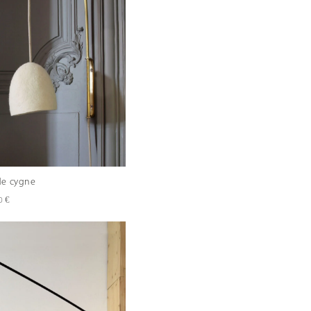
de cygne
Plage
€
0
de
prix :
320,0 €
à
420,0 €