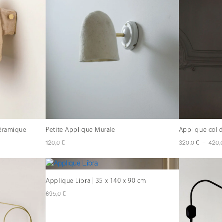
Céramique
Petite Applique Murale
Applique col 
€
€
120,0
320,0
–
420,
Applique Libra | 35 x 140 x 90 cm
€
695,0