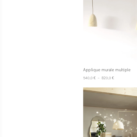
Applique murale multiple
Plage
€
€
540,0
–
820,0
de
prix :
540,0 €
à
820,0 €