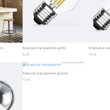
 cm
Ampoule transparente petite
Ampoule à cal
€
€
6,0
15,5
EN RUPTURE DE STOCK
Ampoule transparente grande
€
11,0