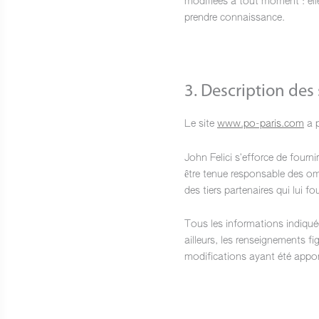
modifiées à tout moment : elles
prendre connaissance.
3. Description des 
Le site
www.po-paris.com
a p
John Felici s’efforce de fournir
être tenue responsable des omi
des tiers partenaires qui lui f
Tous les informations indiquée
ailleurs, les renseignements fi
modifications ayant été apport