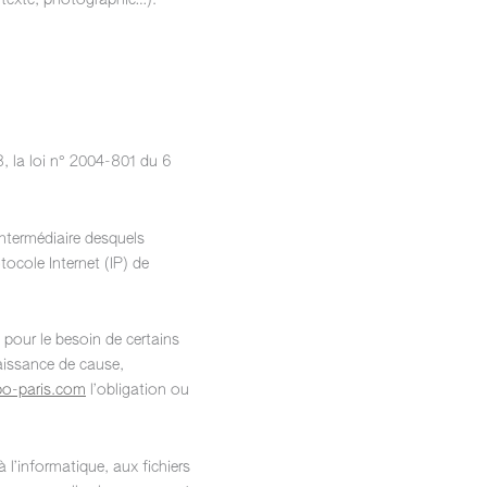
 (texte, photographie…).
, la loi n° 2004-801 du 6
’intermédiaire desquels
otocole Internet (IP) de
e pour le besoin de certains
naissance de cause,
o-paris.com
l’obligation ou
 l’informatique, aux fichiers