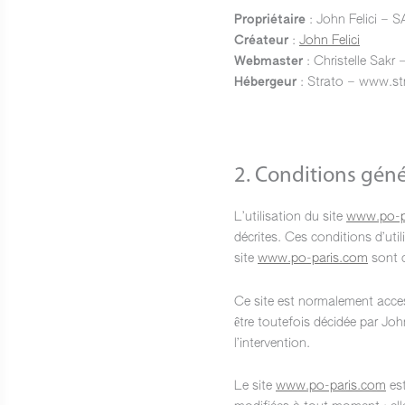
Propriétaire
: John Felici – 
Créateur
:
John Felici
Webmaster
: Christelle Sakr
Hébergeur
: Strato – www.str
2. Conditions génér
L’utilisation du site
www.po-p
décrites. Ces conditions d’uti
site
www.po-paris.com
sont d
Ce site est normalement acces
être toutefois décidée par Joh
l’intervention.
Le site
www.po-paris.com
est