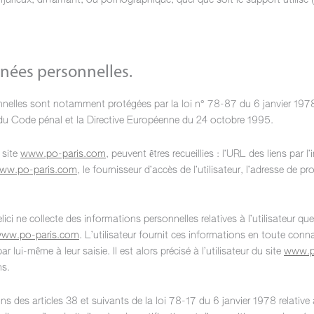
njurieux, diffamant, ou pornographique, quel que soit le support utilisé
nées personnelles.
nelles sont notamment protégées par la loi n° 78-87 du 6 janvier 1978
3 du Code pénal et la Directive Européenne du 24 octobre 1995.
 site
www.po-paris.com
, peuvent êtres recueillies : l’URL des liens par l
ww.po-paris.com
, le fournisseur d’accès de l’utilisateur, l’adresse de pr
ci ne collecte des informations personnelles relatives à l’utilisateur qu
ww.po-paris.com
. L’utilisateur fournit ces informations en toute con
 lui-même à leur saisie. Il est alors précisé à l’utilisateur du site
www.p
ns.
des articles 38 et suivants de la loi 78-17 du 6 janvier 1978 relative à