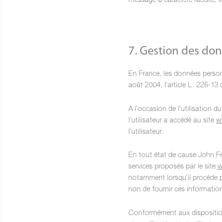
message à caractère raciste, i
7. Gestion des don
En France, les données person
août 2004, l’article L. 226-1
A l’occasion de l’utilisation du
l’utilisateur a accédé au site
w
l’utilisateur.
En tout état de cause John Feli
services proposés par le site
w
notamment lorsqu’il procède par
non de fournir ces informatio
Conformément aux dispositions 