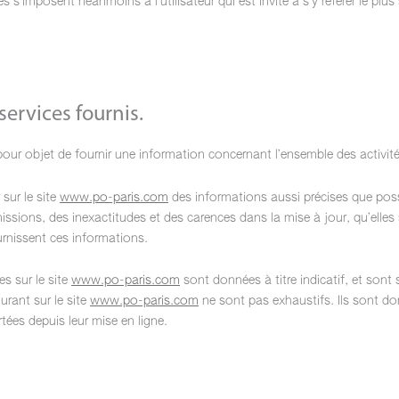
 s’imposent néanmoins à l’utilisateur qui est invité à s’y référer le plu
services fournis.
our objet de fournir une information concernant l’ensemble des activité
 sur le site
www.po-paris.com
des informations aussi précises que possi
ssions, des inexactitudes et des carences dans la mise à jour, qu’elles 
ournissent ces informations.
s sur le site
www.po-paris.com
sont données à titre indicatif, et sont 
gurant sur le site
www.po-paris.com
ne sont pas exhaustifs. Ils sont d
ées depuis leur mise en ligne.