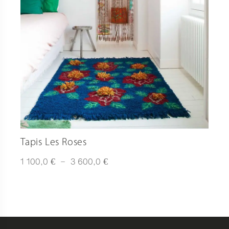
Tapis Les Roses
Plage
€
€
1 100,0
–
3 600,0
de
prix :
1
100,0 €
à
3