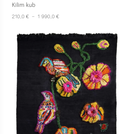
Kilim kub
Plage
€
€
210,0
–
1 990,0
de
prix :
210,0 €
à
1
990,0 €