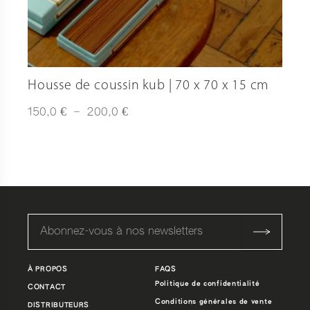
Housse de coussin kub | 70 x 70 x 15 cm
Plage
€
€
150,0
–
200,0
de
prix :
150,0 €
à
200,0 €
À PROPOS
FAQS
Politique de confidentialité
CONTACT
Conditions générales de vente
DISTRIBUTEURS