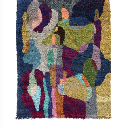
100,0 €
à
3
600,0 €