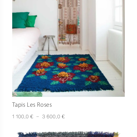
Tapis Les Roses
Plage
€
€
1 100,0
–
3 600,0
de
prix :
1