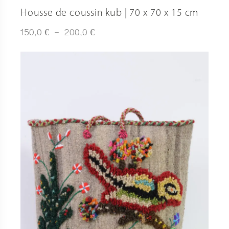
Housse de coussin kub | 70 x 70 x 15 cm
Plage
€
€
150,0
–
200,0
de
prix :
150,0 €
à
200,0 €