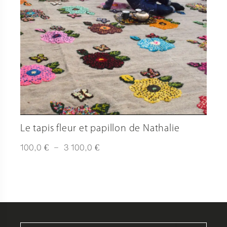
Le tapis fleur et papillon de Nathalie
Plage
€
€
100,0
–
3 100,0
de
prix :
100,0 €
à
3
100,0 €