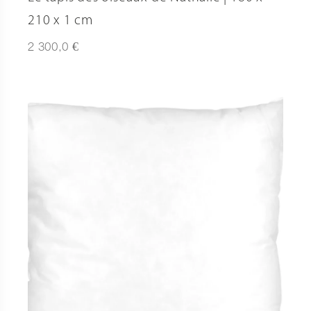
210 x 1 cm
€
2 300,0