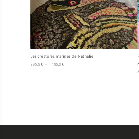
Les créatures marines de Nathalie
Plage
€
€
890,0
–
1 450,0
de
prix :
890,0 €
à
1
450,0 €