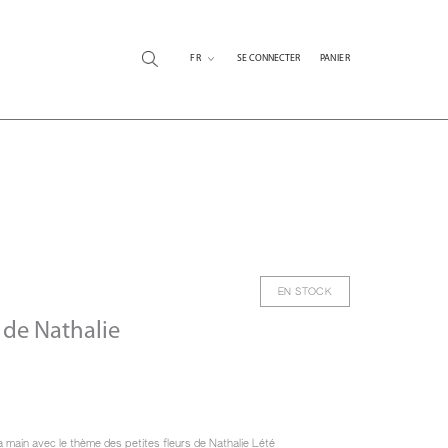
FR
SE CONNECTER
PANIER
EN STOCK
s de Nathalie
a main avec le thème des petites fleurs de Nathalie Lété