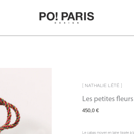
[ NATHALIE LÉTÉ ]
Les petites fleur
450,0
€
Le cabas moyen en laine tissée à l