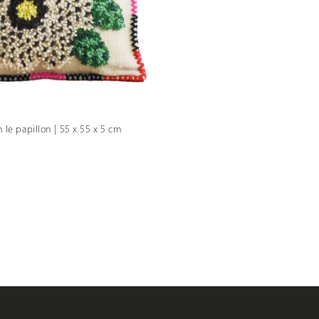
 le papillon | 55 x 55 x 5 cm
lage
e
rix :
60,0 €
45,0 €