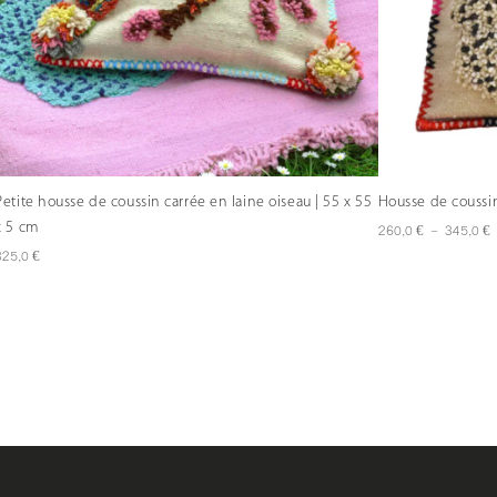
Petite housse de coussin carrée en laine oiseau | 55 x 55
Housse de coussin
x 5 cm
P
€
€
260,0
–
345,0
d
€
325,0
p
2
à
3