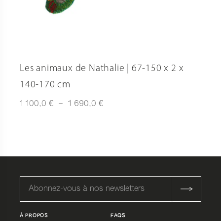
Les animaux de Nathalie | 67-150 x 2 x
140-170 cm
Plage
€
€
1 100,0
–
1 690,0
de
prix :
1
100,0 €
à
1
690,0 €
À PROPOS
FAQS