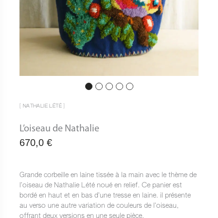
[ NATHALIE LÉTÉ ]
L’oiseau de Nathalie
670,0
€
Grande corbeille en laine tissée à la main avec le thème de
l’oiseau de
Nathalie Lété
noué en relief. Ce panier est
bordé en haut et en bas d’une tresse en laine. il présente
au verso une autre variation de couleurs de l’oiseau,
offrant deux versions en une seule pièce.