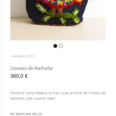
[ NATHALIE LÉTÉ ]
L’oiseau de Nathalie
360,0
€
Panier en laine tissée à la main avec le motif de l’oiseau de
Nathalie Lété noué en relief.
Réf S02NTL446-063_02