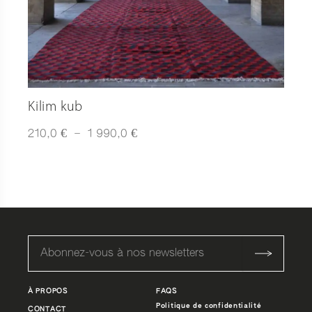
Kilim kub
Plage
€
€
210,0
–
1 990,0
de
prix :
210,0 €
à
1
990,0 €
À PROPOS
FAQS
Politique de confidentialité
CONTACT