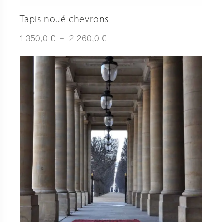
Tapis noué chevrons
Plage
€
€
1 350,0
–
2 260,0
de
prix :
1
350,0 €
à
2
260,0 €