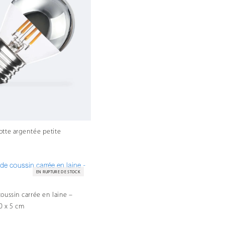
otte argentée petite
EN RUPTURE DE STOCK
oussin carrée en laine –
70 x 5 cm