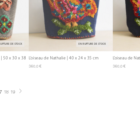
RUPTURE DE STOCK
EN RUPTURE DE STOCK
 | 50 x 30 x 38
L’oiseau de Nathalie | 40 x 24 x 35 cm
L’oiseau de Na
€
€
360,0
360,0
7
18
19