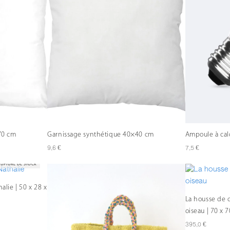
70 cm
Garnissage synthétique 40×40 cm
Ampoule à cal
€
€
9,6
7,5
RUPTURE DE STOCK
halie | 50 x 28 x
La housse de c
oiseau | 70 x 
€
395,0