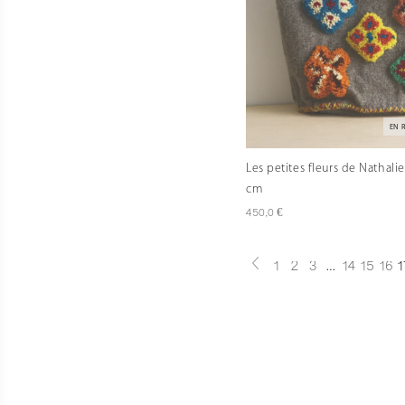
EN 
Les petites fleurs de Nathalie
cm
€
450,0
1
2
3
…
14
15
16
1