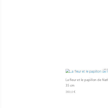
EN 
La fleur et le papillon de Nat
35 cm
€
360,0