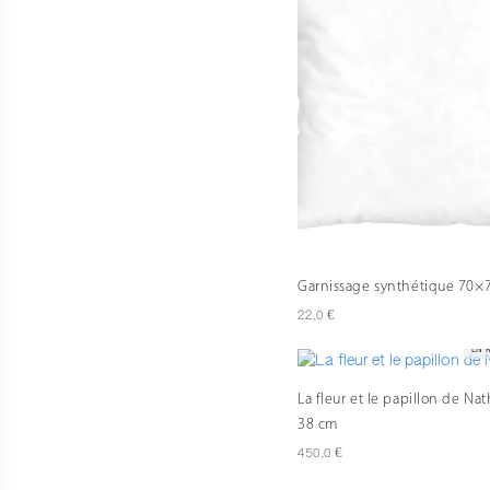
Garnissage synthétique 70×
€
22,0
EN 
La fleur et le papillon de Nat
38 cm
€
450,0