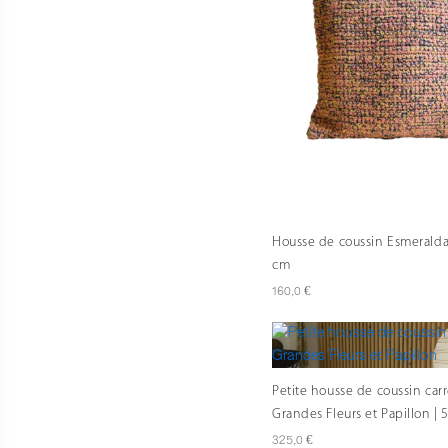
Housse de coussin Esmeralda 
cm
€
160,0
Petite housse de coussin car
Grandes Fleurs et Papillon | 
€
325,0