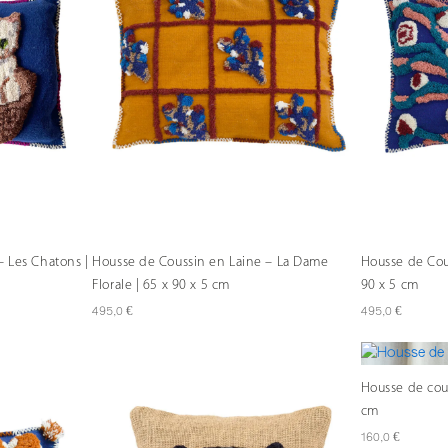
– Les Chatons |
Housse de Coussin en Laine – La Dame
Housse de Cou
Florale | 65 x 90 x 5 cm
90 x 5 cm
€
€
495,0
495,0
Housse de cous
cm
€
160,0