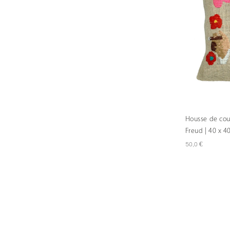
à
70,0 €
Housse de cou
Freud | 40 x 4
€
50,0