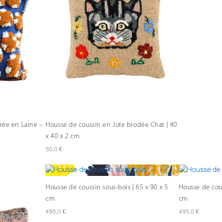
rée en Laine –
Housse de coussin en Jute brodée Chat | 40
x 40 x 2 cm
€
50,0
Housse de coussin sous-bois | 65 x 90 x 5
Housse de cous
cm
cm
€
€
495,0
495,0