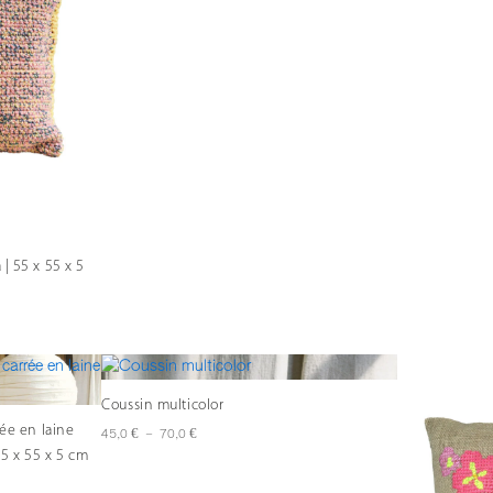
| 55 x 55 x 5
Coussin multicolor
rée en laine
Plage
€
€
45,0
–
70,0
de
55 x 55 x 5 cm
prix :
45,0 €