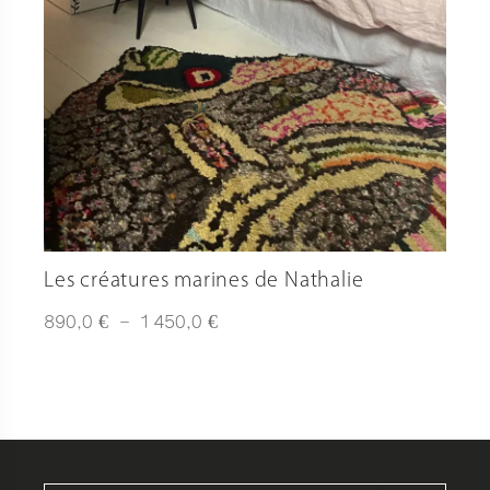
Les créatures marines de Nathalie
Plage
€
€
890,0
–
1 450,0
de
prix :
890,0 €
à
1
450,0 €