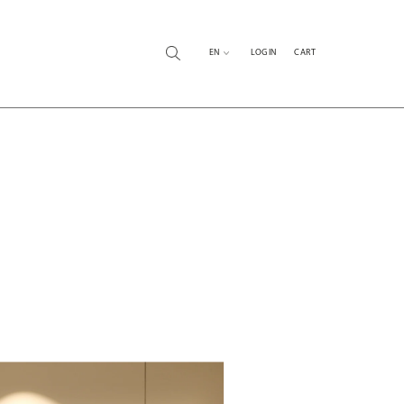
EN
LOG IN
CART