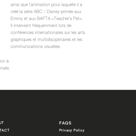
ainsi que l’animation pour laquelle il a
créé la série ABC / Disney primée aux
Emmy et aux BAFTA «Teacher’s Pet».
Il intervient fréquemment lors de
conférences internationales sur les arts
graphiques et multidisciplinaires et les
communications visuelles.
ion à
onale.
UT
FAQS
Privacy Policy
TACT