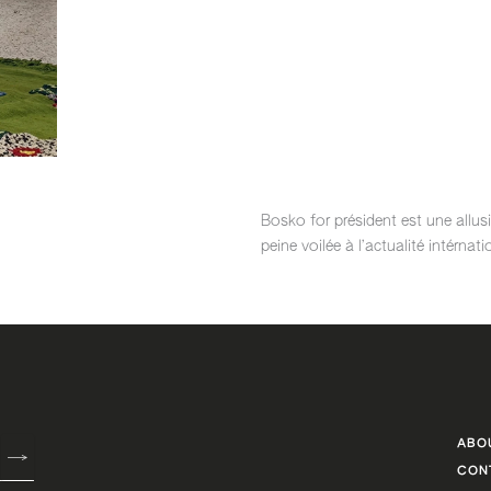
Bosko for président est une allus
peine voilée à l’actualité intérnati
ABO
CON