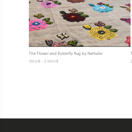
The Flower and Butterfly Rug by Nathalie
Plage
€
€
100,0
–
3 100,0
de
prix :
100,0 €
à
3
100,0 €