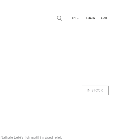
EN
LOG IN
CART
IN STOCK
halie Lété's fish motif in raised relief.