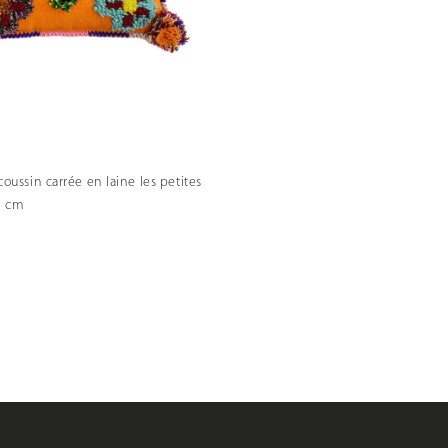
oussin carrée en laine les petites
 5 cm