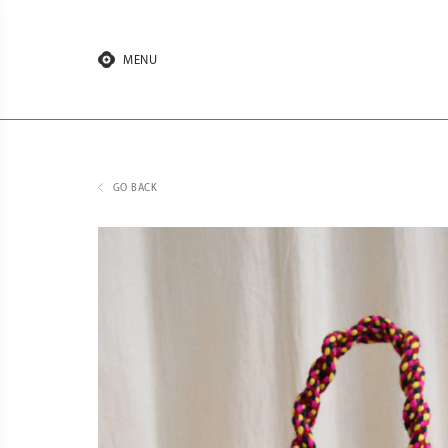
Aller
au
contenu
MENU
GO BACK