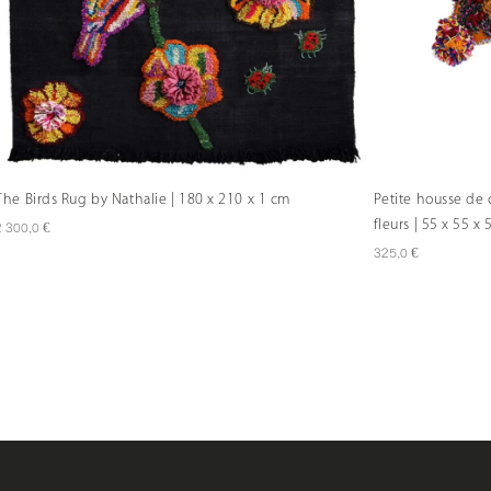
The Birds Rug by Nathalie | 180 x 210 x 1 cm
Petite housse de c
fleurs | 55 x 55 x
€
2 300,0
€
325,0