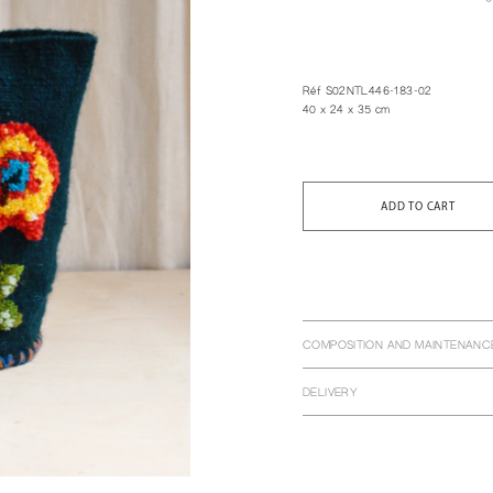
Réf S02NTL446-183-02
40 x 24 x 35 cm
ADD TO CART
COMPOSITION AND MAINTENANC
DELIVERY