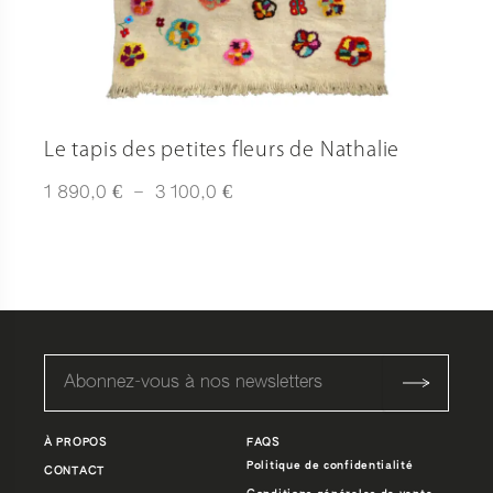
Le tapis des petites fleurs de Nathalie
Plage
€
€
1 890,0
–
3 100,0
de
prix :
1
890,0 €
à
3
100,0 €
À PROPOS
FAQS
Politique de confidentialité
CONTACT