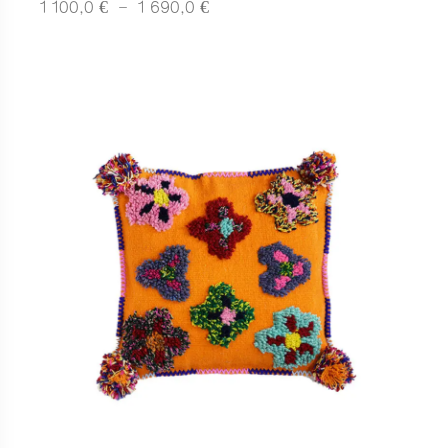
Plage
€
€
1 100,0
–
1 690,0
de
prix :
1
100,0 €
à
1
690,0 €