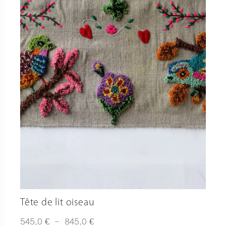
Tête de lit oiseau
Plage
€
€
545,0
–
845,0