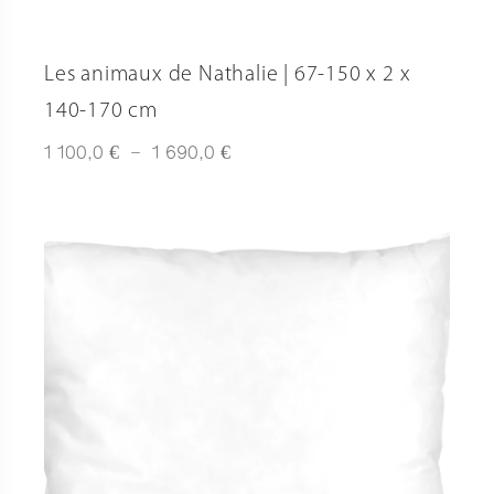
Les animaux de Nathalie | 67-150 x 2 x
140-170 cm
Plage
€
€
1 100,0
–
1 690,0
de
prix :
1
100,0 €
à
1
690,0 €