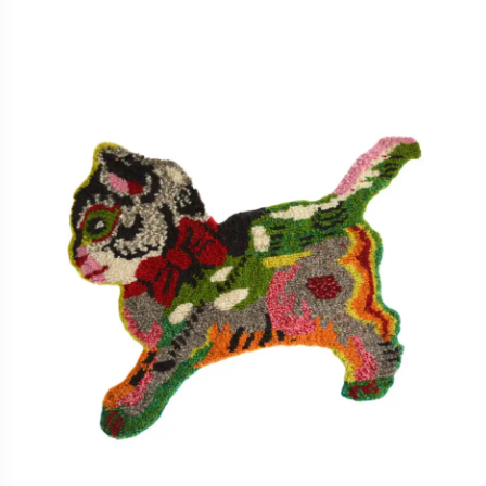
de
prix :
545,0 €
à
845,0 €