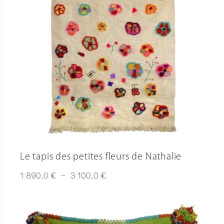
Le tapis des petites fleurs de Nathalie
Plage
€
€
1 890,0
–
3 100,0
de
prix :
1
890,0 €