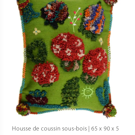
à
3
100,0 €
Housse de coussin sous-bois | 65 x 90 x 5