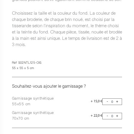
Choisissez la taille et la couleur du fond. La couleur de
chaque broderie, de chaque brin noué, est choisi par la
tisserande selon l’inspiration du moment, le thème choisi
et la teinte du fond. Chaque pièce, tissée, nouée et brodée
à la main est ainsi unique. Le temps de livraison est de 2 à
3 mois.
Réf S02NTL125-OIS
55 x 55 x 5 cm
Souhaitez-vous ajouter le garnissage ?
Garnissage synthétique
+
15,0
€
-
+
55x55 cm
Garnissage synthétique
+
22,0
€
-
+
70x70 cm