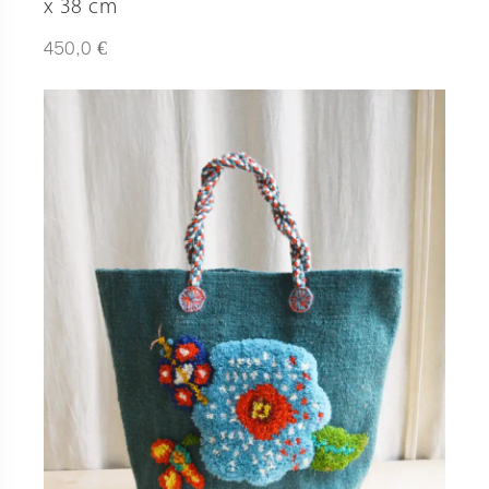
x 38 cm
€
450,0