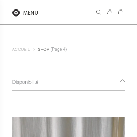
Aller
au
MENU
contenu
(Page 4)
ACCUEIL
SHOP
Disponibilité