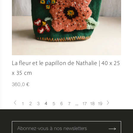
La fleur et le papillon de Nathalie | 40 x 25
x 35 cm
€
360,0
1
2
3
4
5
6
7
…
17
18
19