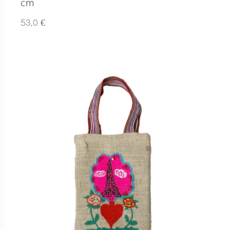
cm
€
53,0