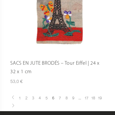
SACS EN JUTE BRODÉS – Tour Eiffel | 24 x
32 x 1 cm
€
53,0
1
2
3
4
5
6
7
8
9
…
17
18
19