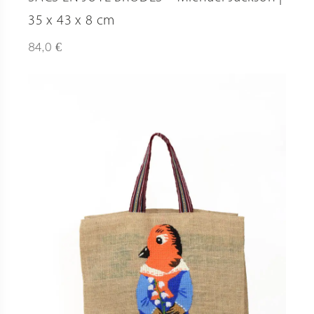
35 x 43 x 8 cm
€
84,0