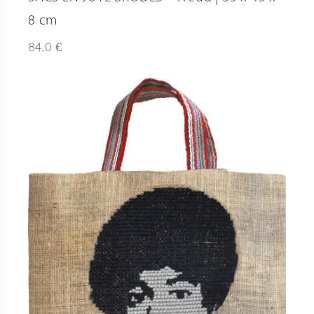
8 cm
€
84,0